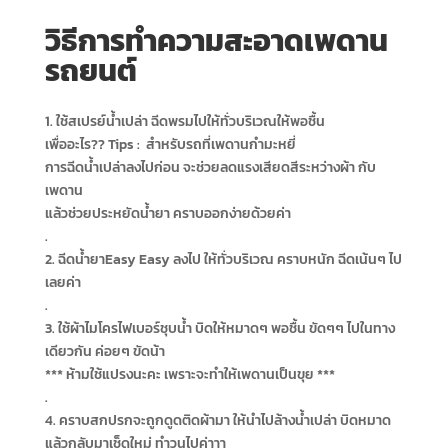
วิธีการทำความสะอาดเพดาน
รถยนต์
1. ใช้สเปรย์น้ำเปล่า ฉีดพรมไปให้ทั่วบริเวณให้พอชื้น
เพื่ออะไร?? Tips : สำหรับรถที่เพดานกำมะหยี่
การฉีดน้ำเปล่าลงไปก่อน จะช่วยลดแรงเสียดสีระหว่างผ้า กับ
เพดาน
แล้วช่วยประหยัดน้ำยา คราบออกง่ายด้วยค่า
.
2. ฉีดน้ำยาEasy Easy ลงไป ให้ทั่วบริเวณ คราบหนัก ฉีดเน้นๆ ไป
เลยค่า
.
3. ใช้ผ้าไมโครไฟเบอร์ชุบน้ำ บิดให้หมาดๆ พอชื้น ขัดๆๆ ไปในทาง
เดียวกัน ค่อยๆ ขัดน้า
*** ห้ามใช้แปรงนะคะ เพราะจะทำให้เพดานเป็นขุย ***
.
4. คราบสกปรกจะถูกดูดติดผ้ามา ให้นำไปล้างน้ำเปล่า บิดหมาด
แล้วกลับมาเช็ดใหม่ ทำวนไปค่าาา