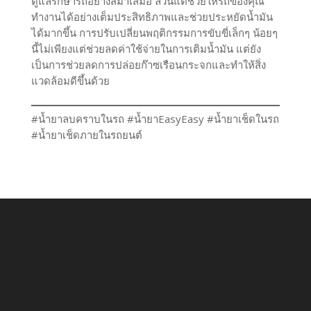
ดูแลรักษารถอย่างสม่ำเสมอ ล้วนแต่ช่วยให้รถของคุณ
ทำงานได้อย่างเต็มประสิทธิภาพและช่วยประหยัดน้ำมัน
ได้มากขึ้น การปรับเปลี่ยนพฤติกรรมการขับขี่เล็กๆ น้อยๆ
นี้ไม่เพียงแต่ช่วยลดค่าใช้จ่ายในการเติมน้ำมัน แต่ยัง
เป็นการช่วยลดการปล่อยก๊าซเรือนกระจกและทำให้สิ่ง
แวดล้อมดีขึ้นด้วย
#น้ำยาลบคราบในรถ #น้ำยาEasyEasy #น้ำยาเช็ดในรถ
#น้ำยาเช็ดภายในรถยนต์