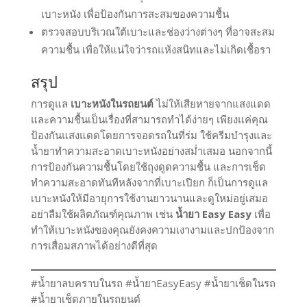
เบาะหนัง เพื่อป้องกันการสะสมของความชื้น
ตรวจสอบบริเวณใต้เบาะและช่องว่างต่างๆ ที่อาจสะสม
ความชื้น เพื่อให้แน่ใจว่ารถแห้งสนิทและไม่เกิดเชื้อรา
สรุป
การดูแล
เบาะหนังในรถยนต์
ไม่ให้เสียหายจากแสงแดด
และความชื้นเป็นเรื่องที่สามารถทำได้ง่ายๆ เพียงแค่คุณ
ป้องกันแสงแดดโดยการจอดรถในที่ร่ม ใช้ครีมบำรุงและ
น้ำยาทำความสะอาดเบาะหนังอย่างสม่ำเสมอ นอกจากนี้
การป้องกันความชื้นโดยใช้ถุงดูดความชื้น และการเช็ด
ทำความสะอาดทันทีหลังจากที่เบาะเปียก ก็เป็นการดูแล
เบาะหนังให้มีอายุการใช้งานยาวนานและดูใหม่อยู่เสมอ
อย่าลืมใช้ผลิตภัณฑ์คุณภาพ เช่น
น้ำยา Easy Easy
เพื่อ
ทำให้เบาะหนังของคุณยังคงความเงางามและปกป้องจาก
การเสื่อมสภาพได้อย่างดีที่สุด
#น้ำยาลบคราบในรถ #น้ำยาEasyEasy #น้ำยาเช็ดในรถ
#น้ำยาเช็ดภายในรถยนต์