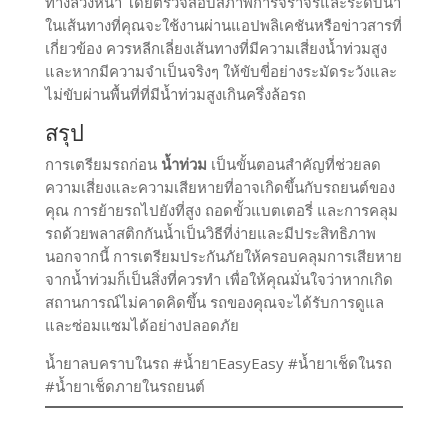
ทางล่วงหน้า โดยตรวจสอบสภาพการจราจรและระดับน้ำ
ในเส้นทางที่คุณจะใช้งานผ่านแอปพลิเคชันหรือข่าวสารที่
เกี่ยวข้อง ควรหลีกเลี่ยงเส้นทางที่มีความเสี่ยงน้ำท่วมสูง
และหากมีความจำเป็นจริงๆ ให้ขับขี่อย่างระมัดระวังและ
ไม่ขับผ่านพื้นที่ที่มีน้ำท่วมสูงเกินครึ่งล้อรถ
สรุป
การเตรียมรถก่อน
น้ำท่วม
เป็นขั้นตอนสำคัญที่ช่วยลด
ความเสี่ยงและความเสียหายที่อาจเกิดขึ้นกับรถยนต์ของ
คุณ การย้ายรถไปยังที่สูง ถอดขั้วแบตเตอรี่ และการคลุม
รถด้วยพลาสติกกันน้ำเป็นวิธีที่ง่ายและมีประสิทธิภาพ
นอกจากนี้ การเตรียมประกันภัยให้ครอบคลุมการเสียหาย
จากน้ำท่วมก็เป็นสิ่งที่ควรทำ เพื่อให้คุณมั่นใจว่าหากเกิด
สถานการณ์ไม่คาดคิดขึ้น รถของคุณจะได้รับการดูแล
และซ่อมแซมได้อย่างปลอดภัย
น้ำยาลบคราบในรถ #น้ำยาEasyEasy #น้ำยาเช็ดในรถ
#น้ำยาเช็ดภายในรถยนต์